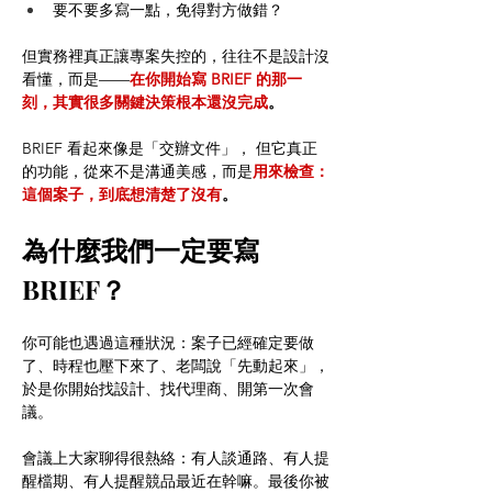
要不要多寫一點，免得對方做錯？
但實務裡真正讓專案失控的，往往不是設計沒
看懂，而是——
在你開始寫 BRIEF 的那一
刻，其實很多關鍵決策根本還沒完成
。
BRIEF 看起來像是「交辦文件」， 但它真正
的功能，從來不是溝通美感，而是
用來檢查：
這個案子，到底想清楚了沒有
。
為什麼我們一定要寫 
BRIEF？
你可能也遇過這種狀況：案子已經確定要做
了、時程也壓下來了、老闆說「先動起來」，
於是你開始找設計、找代理商、開第一次會
議。
會議上大家聊得很熱絡：有人談通路、有人提
醒檔期、有人提醒競品最近在幹嘛。最後你被