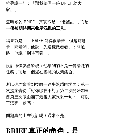
推著說一句：「那我整理一份 BRIEF 給大
家。」
這時候的 BRIEF，其實不是「開始點」，而是
一個被期待用來收尾混亂的工具
。
結果就是—— BRIEF 寫得很辛苦，但越寫越
卡；問老闆，他說「先這樣做看看」；問通
路，他說「到時再看」。
設計很快就會發現：他拿到的不是一份清楚的
任務，而是一個還在搖擺的決策集合。
所以你才會看到後面一連串熟悉的場面：第一
次提案覺得「好像哪裡不對」第二次開始加東
西第三次版面滿了最後大家只剩一句：「可以
再漂亮一點嗎？」
問題真的出在設計嗎？通常不是。
BRIEF 真正的角色，是