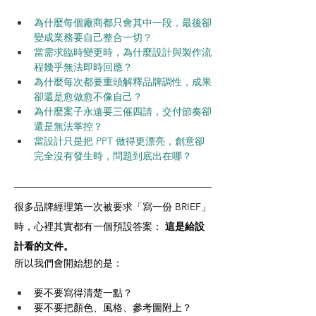
為什麼每個廠商都只會其中一段，最後卻
變成業務要自己整合一切？
當需求臨時變更時，為什麼設計與製作流
程幾乎無法即時回應？
為什麼每次都要重頭解釋品牌調性，成果
卻還是愈做愈不像自己？
為什麼案子永遠要三催四請，交付節奏卻
還是無法掌控？
當設計只是把 PPT 做得更漂亮，創意卻
完全沒有發生時，問題到底出在哪？
很多品牌經理第一次被要求「寫一份 BRIEF」
時，心裡其實都有一個預設答案： 
這是給設
計看的文件。
所以我們會開始想的是：
要不要寫得清楚一點？
要不要把顏色、風格、參考圖附上？