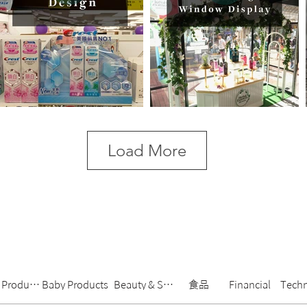
Load More
g Products
Baby Products
Beauty & Skincare
食品
Financial
Techn