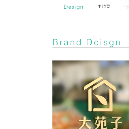
Design
主視覺
平
Brand Deisgn