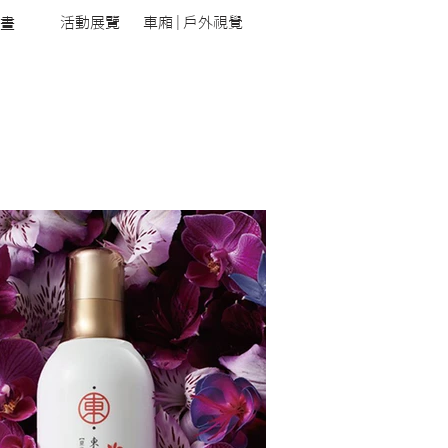
活動展覽
車廂 | 戶外視覺
畫