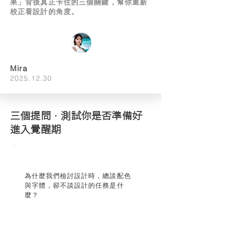
果」背後真正卡住的三個關鍵，幫你重新
校正看設計的角度。
Mira
2025.12.30
三個提問 · 測試你是否準備好
進入覺醒期
為什麼我們檢討設計時，總談配色
與字體，卻不談設計的任務是什
麼？