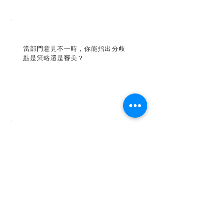
當部門意見不一時，你能指出分歧
點是策略還是審美？
如果拿掉 Logo，消費者還能在兩
秒內認出品牌嗎？