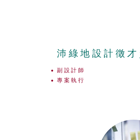
沛綠地設計徵才
副設計師
專案執行