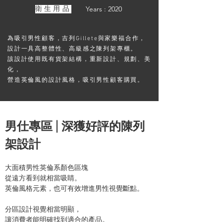
Years : 2020
衛生用品
為吸引男性顧客，吉列Gillete與家樂福合作，
設計一具高整體性、高級感之陳列架專櫃。
該設計使用既有貨架結構，重新設計、規劃、美
化，
營造英倫風的設計風格，吸引男性顧客購買。
男仕專區 | 深獲好評的陳列
架設計
大面積男性英倫系顏色區塊
從遠方看到就相當吸睛。
英倫風格元素，也可有效增進男性視覺斷點。
分區設計視覺相當明顯，
讓消費者能明確找到適合的產品。